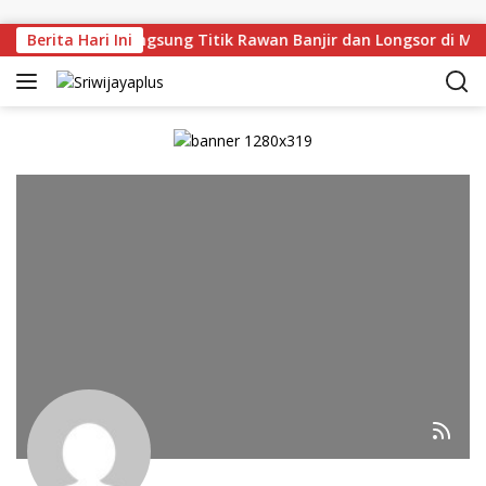
Skip to content
n Deru Tinjau Langsung Titik Rawan Banjir dan Longsor di Mu
Berita Hari Ini