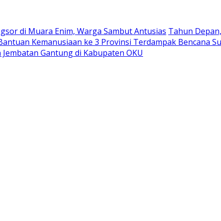
ngsor di Muara Enim, Warga Sambut Antusias
Tahun Depan, 
antuan Kemanusiaan ke 3 Provinsi Terdampak Bencana S
 Jembatan Gantung di Kabupaten OKU