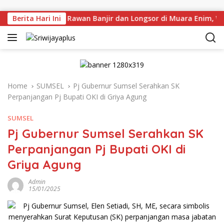
Skip to content
 Langsung Titik Rawan Banjir dan Longsor di Muara Enim, War
Berita Hari Ini
Home
SUMSEL
Pj Gubernur Sumsel Serahkan SK
Perpanjangan Pj Bupati OKI di Griya Agung
SUMSEL
Pj Gubernur Sumsel Serahkan SK
Perpanjangan Pj Bupati OKI di
Griya Agung
Admin
15/01/2025