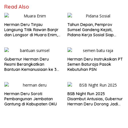
Read Also
Herman Deru Tinjau
Tahun Depan, Pemprov
Langsung Titik Rawan Banjir
Sumsel Gandeng Kejati,
dan Longsor di Muara Enim,
Pidana Kerja Sosial Siap
Warga Sambut Antusias
Diterapkan
Gubernur Herman Deru
Herman Deru Instruksikan PT
Resmi Berangkatkan
Semen Baturaja Pasok
Bantuan Kemanusiaan ke 3
Kebutuhan PSN
Provinsi Terdampak Bencana
Sumatera
Herman Deru Soroti
BSB Night Run 2025
Pembangunan Jembatan
Disambut Antusias, Gubernur
Gantung di Kabupaten OKU
Herman Deru Dorong Jadi
Agenda Tahunan