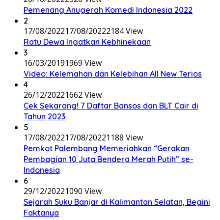
Pemenang Anugerah Komedi Indonesia 2022
2
17/08/2022
17/08/2022
2184 View
Ratu Dewa Ingatkan Kebhinekaan
3
16/03/2019
1969 View
Video: Kelemahan dan Kelebihan All New Terios
4
26/12/2022
1662 View
Cek Sekarang! 7 Daftar Bansos dan BLT Cair di
Tahun 2023
5
17/08/2022
17/08/2022
1188 View
Pemkot Palembang Memeriahkan “Gerakan
Pembagian 10 Juta Bendera Merah Putih” se-
Indonesia
6
29/12/2022
1090 View
Sejarah Suku Banjar di Kalimantan Selatan, Begini
Faktanya