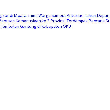
ngsor di Muara Enim, Warga Sambut Antusias
Tahun Depan, 
antuan Kemanusiaan ke 3 Provinsi Terdampak Bencana S
 Jembatan Gantung di Kabupaten OKU