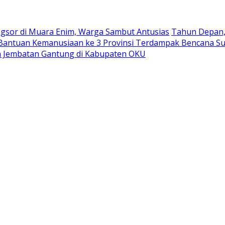
ngsor di Muara Enim, Warga Sambut Antusias
Tahun Depan, 
antuan Kemanusiaan ke 3 Provinsi Terdampak Bencana S
 Jembatan Gantung di Kabupaten OKU