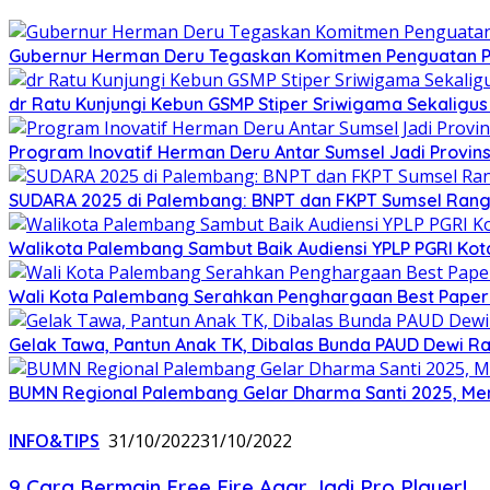
Gubernur Herman Deru Tegaskan Komitmen Penguatan Pe
dr Ratu Kunjungi Kebun GSMP Stiper Sriwigama Sekaligu
Program Inovatif Herman Deru Antar Sumsel Jadi Provins
SUDARA 2025 di Palembang: BNPT dan FKPT Sumsel Rangku
Walikota Palembang Sambut Baik Audiensi YPLP PGRI Ko
Wali Kota Palembang Serahkan Penghargaan Best Paper
Gelak Tawa, Pantun Anak TK, Dibalas Bunda PAUD Dewi 
BUMN Regional Palembang Gelar Dharma Santi 2025, Me
INFO&TIPS
31/10/2022
31/10/2022
9 Cara Bermain Free Fire Agar Jadi Pro Player!