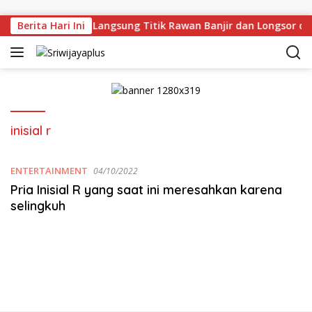
Skip to content
rman Deru Tinjau Langsung Titik Rawan Banjir dan Longsor di
Berita Hari Ini
inisial r
ENTERTAINMENT
04/10/2022
Pria Inisial R yang saat ini meresahkan karena
selingkuh