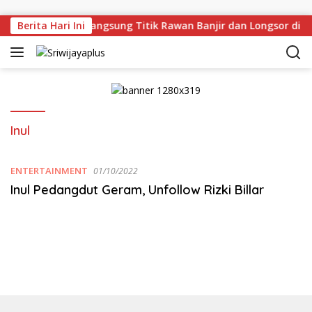
Skip to content
man Deru Tinjau Langsung Titik Rawan Banjir dan Longsor di 
Berita Hari Ini
Inul
ENTERTAINMENT
01/10/2022
Inul Pedangdut Geram, Unfollow Rizki Billar