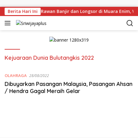
Skip to content
au Langsung Titik Rawan Banjir dan Longsor di Muara Enim, W
Berita Hari Ini
Kejuaraan Dunia Bulutangkis 2022
OLAHRAGA
28/08/2022
Dibuyarkan Pasangan Malaysia, Pasangan Ahsan
/ Hendra Gagal Meraih Gelar