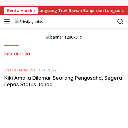
Skip to content
rman Deru Tinjau Langsung Titik Rawan Banjir dan Longsor di
Berita Hari Ini
kiki amalia
ENTERTAINMENT
17/10/2022
Kiki Amalia Dilamar Seorang Pengusaha, Segera
Lepas Status Janda