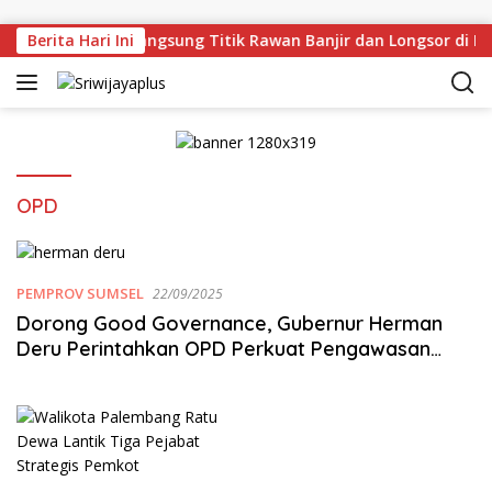
Skip to content
an Deru Tinjau Langsung Titik Rawan Banjir dan Longsor di M
Berita Hari Ini
OPD
PEMPROV SUMSEL
22/09/2025
Dorong Good Governance, Gubernur Herman
Deru Perintahkan OPD Perkuat Pengawasan
Internal