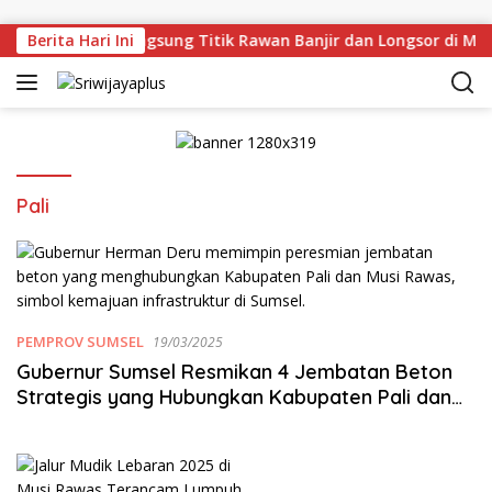
Skip to content
n Deru Tinjau Langsung Titik Rawan Banjir dan Longsor di Mu
Berita Hari Ini
Pali
PEMPROV SUMSEL
19/03/2025
Gubernur Sumsel Resmikan 4 Jembatan Beton
Strategis yang Hubungkan Kabupaten Pali dan
Musi Rawas