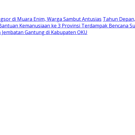
ngsor di Muara Enim, Warga Sambut Antusias
Tahun Depan, 
antuan Kemanusiaan ke 3 Provinsi Terdampak Bencana S
 Jembatan Gantung di Kabupaten OKU