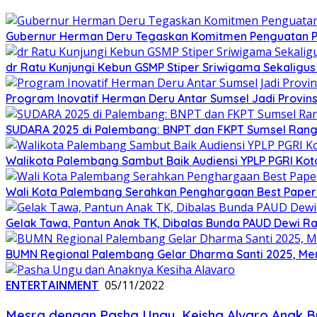
Gubernur Herman Deru Tegaskan Komitmen Penguatan Pe
dr Ratu Kunjungi Kebun GSMP Stiper Sriwigama Sekaligu
Program Inovatif Herman Deru Antar Sumsel Jadi Provins
SUDARA 2025 di Palembang: BNPT dan FKPT Sumsel Rangku
Walikota Palembang Sambut Baik Audiensi YPLP PGRI Ko
Wali Kota Palembang Serahkan Penghargaan Best Paper
Gelak Tawa, Pantun Anak TK, Dibalas Bunda PAUD Dewi 
BUMN Regional Palembang Gelar Dharma Santi 2025, Me
ENTERTAINMENT
05/11/2022
Mesra dengan Pasha Ungu, Keisha Alvaro Anak B