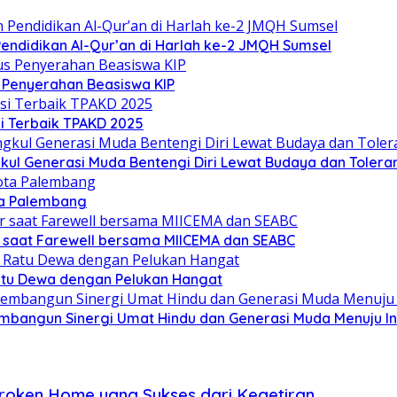
ndidikan Al-Qur’an di Harlah ke-2 JMQH Sumsel
s Penyerahan Beasiswa KIP
i Terbaik TPAKD 2025
l Generasi Muda Bentengi Diri Lewat Budaya dan Toleran
ta Palembang
 saat Farewell bersama MIICEMA dan SEABC
Ratu Dewa dengan Pelukan Hangat
mbangun Sinergi Umat Hindu dan Generasi Muda Menuju I
roken Home yang Sukses dari Kegetiran