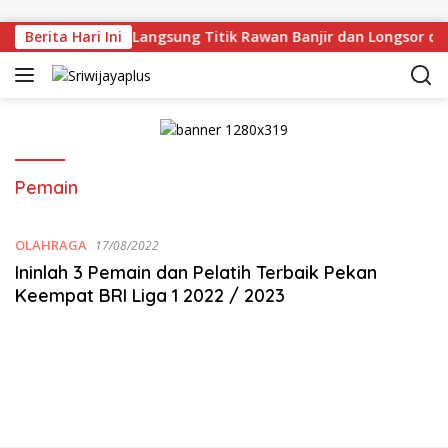
Skip to content
rman Deru Tinjau Langsung Titik Rawan Banjir dan Longsor di
Berita Hari Ini
Pemain
OLAHRAGA
17/08/2022
Ininlah 3 Pemain dan Pelatih Terbaik Pekan
Keempat BRI Liga 1 2022 / 2023