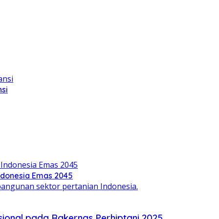
si
ndonesia Emas 2045
ional pada Rakernas Perhiptani 2025