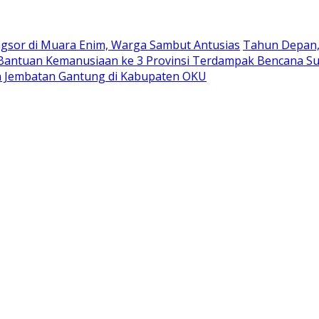
ngsor di Muara Enim, Warga Sambut Antusias
Tahun Depan, 
antuan Kemanusiaan ke 3 Provinsi Terdampak Bencana S
 Jembatan Gantung di Kabupaten OKU