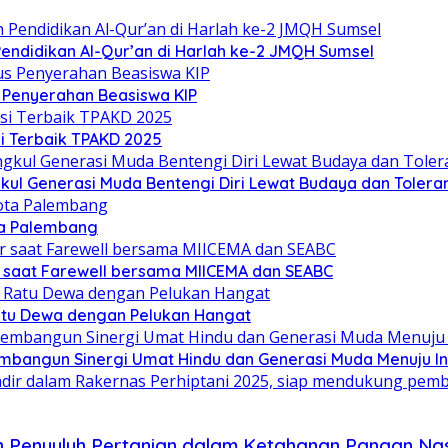
ndidikan Al-Qur’an di Harlah ke-2 JMQH Sumsel
s Penyerahan Beasiswa KIP
i Terbaik TPAKD 2025
l Generasi Muda Bentengi Diri Lewat Budaya dan Toleran
ta Palembang
 saat Farewell bersama MIICEMA dan SEABC
Ratu Dewa dengan Pelukan Hangat
mbangun Sinergi Umat Hindu dan Generasi Muda Menuju I
 Penyuluh Pertanian dalam Ketahanan Pangan Nas