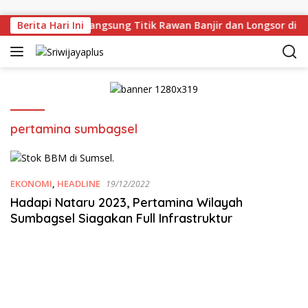
Skip to content
man Deru Tinjau Langsung Titik Rawan Banjir dan Longsor di 
Berita Hari Ini
pertamina sumbagsel
EKONOMI
,
HEADLINE
19/12/2022
Hadapi Nataru 2023, Pertamina Wilayah
Sumbagsel Siagakan Full Infrastruktur