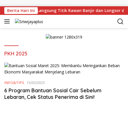
Skip to content
rman Deru Tinjau Langsung Titik Rawan Banjir dan Longsor di
Berita Hari Ini
PKH 2025
INFO&TIPS
15/03/2025
6 Program Bantuan Sosial Cair Sebelum
Lebaran, Cek Status Penerima di Sini!