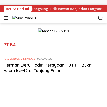
Skip to content
rman Deru Tinjau Langsung Titik Rawan Banjir dan Longsor di
Berita Hari Ini
PT BA
PALEMBANG&KASUS
03/03/2023
Herman Deru Hadiri Perayaan HUT PT Bukit
Asam ke-42 di Tanjung Enim