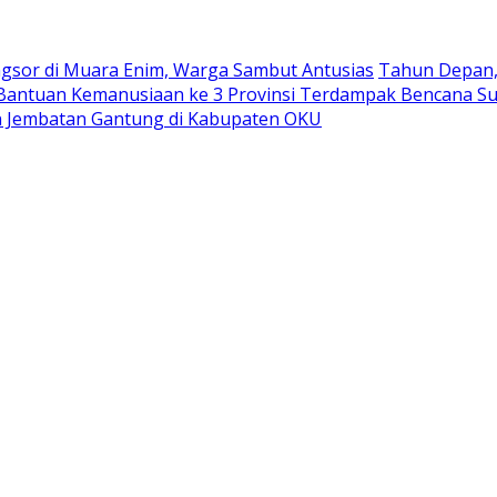
ngsor di Muara Enim, Warga Sambut Antusias
Tahun Depan, 
antuan Kemanusiaan ke 3 Provinsi Terdampak Bencana S
 Jembatan Gantung di Kabupaten OKU