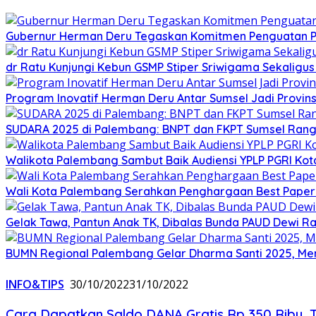
Gubernur Herman Deru Tegaskan Komitmen Penguatan Pe
dr Ratu Kunjungi Kebun GSMP Stiper Sriwigama Sekaligu
Program Inovatif Herman Deru Antar Sumsel Jadi Provins
SUDARA 2025 di Palembang: BNPT dan FKPT Sumsel Rangku
Walikota Palembang Sambut Baik Audiensi YPLP PGRI Ko
Wali Kota Palembang Serahkan Penghargaan Best Paper
Gelak Tawa, Pantun Anak TK, Dibalas Bunda PAUD Dewi 
BUMN Regional Palembang Gelar Dharma Santi 2025, Me
INFO&TIPS
30/10/2022
31/10/2022
Cara Dapatkan Saldo DANA Gratis Rp 350 Ribu,