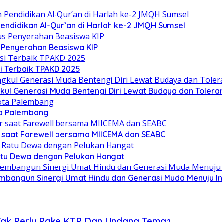
ndidikan Al-Qur’an di Harlah ke-2 JMQH Sumsel
s Penyerahan Beasiswa KIP
i Terbaik TPAKD 2025
l Generasi Muda Bentengi Diri Lewat Budaya dan Toleran
ta Palembang
 saat Farewell bersama MIICEMA dan SEABC
Ratu Dewa dengan Pelukan Hangat
mbangun Sinergi Umat Hindu dan Generasi Muda Menuju I
 Tak Perlu Pake KTP Dan Undang Teman