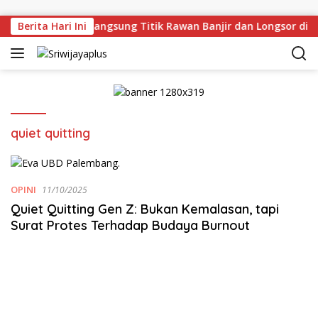
Skip to content
man Deru Tinjau Langsung Titik Rawan Banjir dan Longsor di 
Berita Hari Ini
quiet quitting
OPINI
11/10/2025
Quiet Quitting Gen Z: Bukan Kemalasan, tapi
Surat Protes Terhadap Budaya Burnout