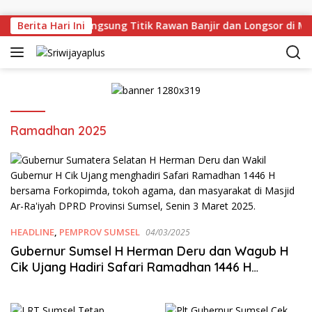
Skip to content
n Deru Tinjau Langsung Titik Rawan Banjir dan Longsor di Mu
Berita Hari Ini
Ramadhan 2025
HEADLINE
,
PEMPROV SUMSEL
04/03/2025
Gubernur Sumsel H Herman Deru dan Wagub H
Cik Ujang Hadiri Safari Ramadhan 1446 H
Bersama Forkopimda