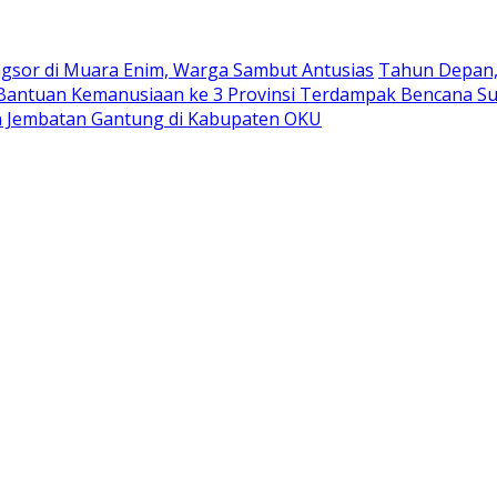
ngsor di Muara Enim, Warga Sambut Antusias
Tahun Depan, 
antuan Kemanusiaan ke 3 Provinsi Terdampak Bencana S
 Jembatan Gantung di Kabupaten OKU