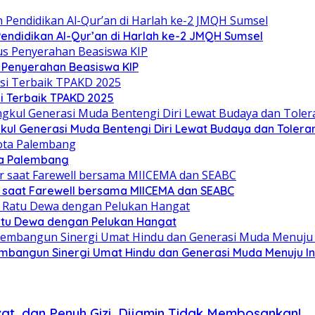
ndidikan Al-Qur’an di Harlah ke-2 JMQH Sumsel
s Penyerahan Beasiswa KIP
i Terbaik TPAKD 2025
l Generasi Muda Bentengi Diri Lewat Budaya dan Toleran
ta Palembang
 saat Farewell bersama MIICEMA dan SEABC
Ratu Dewa dengan Pelukan Hangat
mbangun Sinergi Umat Hindu dan Generasi Muda Menuju I
t, dan Penuh Gizi, Dijamin Tidak Membosankan!