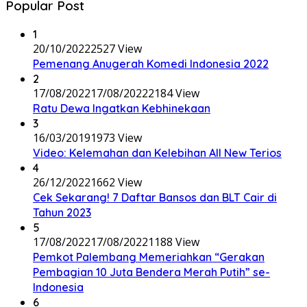
Popular Post
1
20/10/2022
2527 View
Pemenang Anugerah Komedi Indonesia 2022
2
17/08/2022
17/08/2022
2184 View
Ratu Dewa Ingatkan Kebhinekaan
3
16/03/2019
1973 View
Video: Kelemahan dan Kelebihan All New Terios
4
26/12/2022
1662 View
Cek Sekarang! 7 Daftar Bansos dan BLT Cair di
Tahun 2023
5
17/08/2022
17/08/2022
1188 View
Pemkot Palembang Memeriahkan “Gerakan
Pembagian 10 Juta Bendera Merah Putih” se-
Indonesia
6