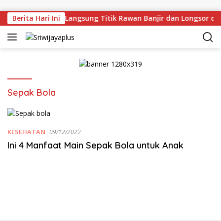
Skip to content
rman Deru Tinjau Langsung Titik Rawan Banjir dan Longsor di
Berita Hari Ini
Sepak Bola
KESEHATAN
09/12/2022
Ini 4 Manfaat Main Sepak Bola untuk Anak