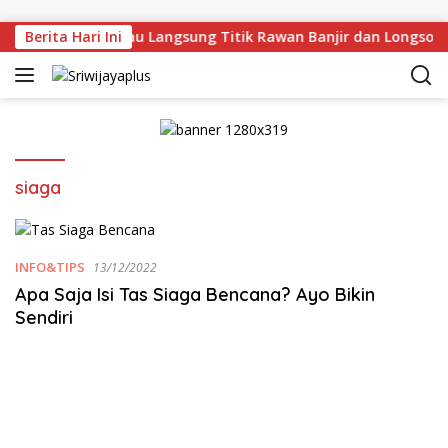
Skip to content
Herman Deru Tinjau Langsung Titik Rawan Banjir dan Longsor 
Berita Hari Ini
siaga
INFO&TIPS
13/12/2022
Apa Saja Isi Tas Siaga Bencana? Ayo Bikin
Sendiri