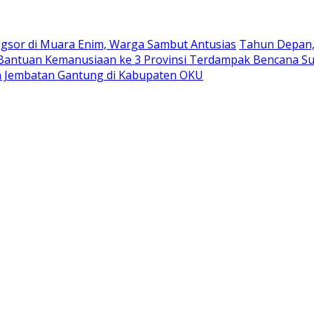
ngsor di Muara Enim, Warga Sambut Antusias
Tahun Depan, 
antuan Kemanusiaan ke 3 Provinsi Terdampak Bencana S
 Jembatan Gantung di Kabupaten OKU