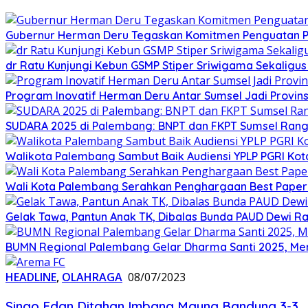
Gubernur Herman Deru Tegaskan Komitmen Penguatan Pe
dr Ratu Kunjungi Kebun GSMP Stiper Sriwigama Sekaligu
Program Inovatif Herman Deru Antar Sumsel Jadi Provins
SUDARA 2025 di Palembang: BNPT dan FKPT Sumsel Rangku
Walikota Palembang Sambut Baik Audiensi YPLP PGRI Ko
Wali Kota Palembang Serahkan Penghargaan Best Paper
Gelak Tawa, Pantun Anak TK, Dibalas Bunda PAUD Dewi 
BUMN Regional Palembang Gelar Dharma Santi 2025, Me
HEADLINE
,
OLAHRAGA
08/07/2023
Singo Edan Ditahan Imbang Maung Bandung 3-3