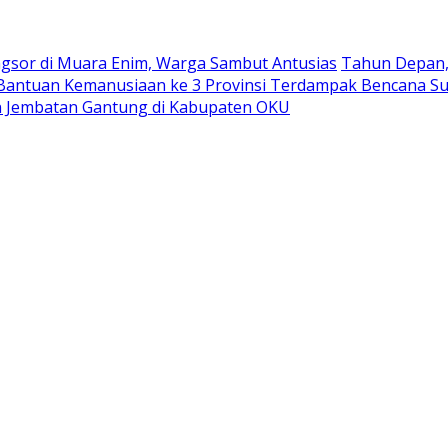
ngsor di Muara Enim, Warga Sambut Antusias
Tahun Depan, 
antuan Kemanusiaan ke 3 Provinsi Terdampak Bencana S
 Jembatan Gantung di Kabupaten OKU