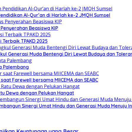
ndidikan Al-Qur’an di Harlah ke-2 JMQH Sumsel
s Penyerahan Beasiswa KIP
i Terbaik TPAKD 2025
l Generasi Muda Bentengi Diri Lewat Budaya dan Toleran
ta Palembang
 saat Farewell bersama MIICEMA dan SEABC
Ratu Dewa dengan Pelukan Hangat
mbangun Sinergi Umat Hindu dan Generasi Muda Menuju I
anjikan Keuntungan yang Besar