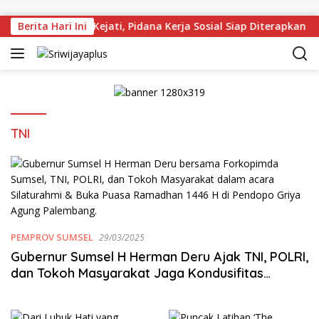
Skip to content
umsel Gandeng Kejati, Pidana Kerja Sosial Siap Diterapkan
Berita Hari Ini
TNI
PEMPROV SUMSEL
29/03/2025
Gubernur Sumsel H Herman Deru Ajak TNI, POLRI,
dan Tokoh Masyarakat Jaga Kondusifitas
Provinsi Sumsel Zero Konflik