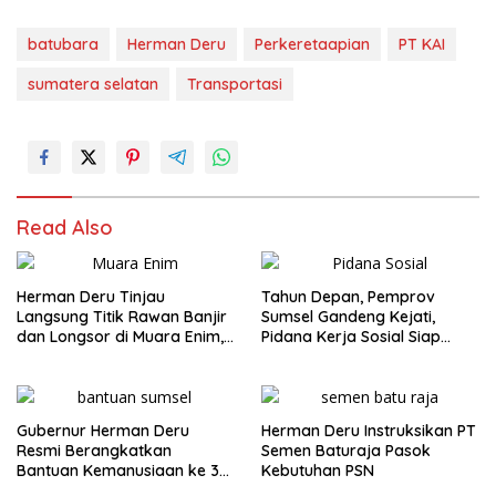
batubara
Herman Deru
Perkeretaapian
PT KAI
sumatera selatan
Transportasi
Read Also
Herman Deru Tinjau
Tahun Depan, Pemprov
Langsung Titik Rawan Banjir
Sumsel Gandeng Kejati,
dan Longsor di Muara Enim,
Pidana Kerja Sosial Siap
Warga Sambut Antusias
Diterapkan
Gubernur Herman Deru
Herman Deru Instruksikan PT
Resmi Berangkatkan
Semen Baturaja Pasok
Bantuan Kemanusiaan ke 3
Kebutuhan PSN
Provinsi Terdampak Bencana