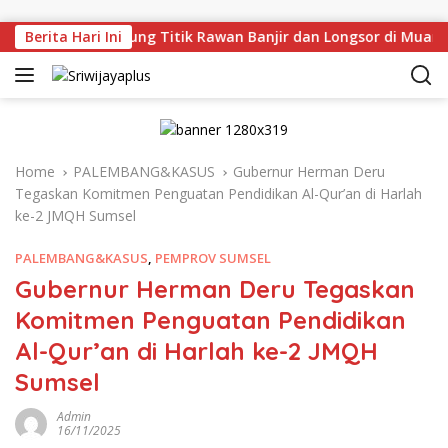
Skip to content
ru Tinjau Langsung Titik Rawan Banjir dan Longsor di Muara 
Berita Hari Ini
Home
PALEMBANG&KASUS
Gubernur Herman Deru
Tegaskan Komitmen Penguatan Pendidikan Al-Qur’an di Harlah
ke-2 JMQH Sumsel
PALEMBANG&KASUS
,
PEMPROV SUMSEL
Gubernur Herman Deru Tegaskan
Komitmen Penguatan Pendidikan
Al-Qur’an di Harlah ke-2 JMQH
Sumsel
Admin
16/11/2025