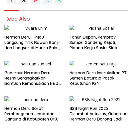
Read Also
Herman Deru Tinjau
Tahun Depan, Pemprov
Langsung Titik Rawan Banjir
Sumsel Gandeng Kejati,
dan Longsor di Muara Enim,
Pidana Kerja Sosial Siap
Warga Sambut Antusias
Diterapkan
Gubernur Herman Deru
Herman Deru Instruksikan PT
Resmi Berangkatkan
Semen Baturaja Pasok
Bantuan Kemanusiaan ke 3
Kebutuhan PSN
Provinsi Terdampak Bencana
Sumatera
Herman Deru Soroti
BSB Night Run 2025
Pembangunan Jembatan
Disambut Antusias, Gubernur
Gantung di Kabupaten OKU
Herman Deru Dorong Jadi
Agenda Tahunan