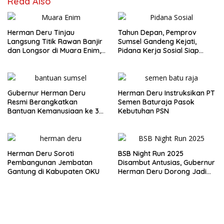
Read Also
Herman Deru Tinjau
Tahun Depan, Pemprov
Langsung Titik Rawan Banjir
Sumsel Gandeng Kejati,
dan Longsor di Muara Enim,
Pidana Kerja Sosial Siap
Warga Sambut Antusias
Diterapkan
Gubernur Herman Deru
Herman Deru Instruksikan PT
Resmi Berangkatkan
Semen Baturaja Pasok
Bantuan Kemanusiaan ke 3
Kebutuhan PSN
Provinsi Terdampak Bencana
Sumatera
Herman Deru Soroti
BSB Night Run 2025
Pembangunan Jembatan
Disambut Antusias, Gubernur
Gantung di Kabupaten OKU
Herman Deru Dorong Jadi
Agenda Tahunan