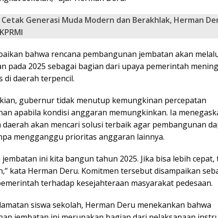
Cetak Generasi Muda Modern dan Berakhlak, Herman De
KPRMI
aikan bahwa rencana pembangunan jembatan akan melalu
n pada 2025 sebagai bagian dari upaya pemerintah menin
s di daerah terpencil.
kian, gubernur tidak menutup kemungkinan percepatan
an apabila kondisi anggaran memungkinkan. Ia menegas
 daerah akan mencari solusi terbaik agar pembangunan da
anpa mengganggu prioritas anggaran lainnya.
h jembatan ini kita bangun tahun 2025. Jika bisa lebih cepat,
an,” kata Herman Deru. Komitmen tersebut disampaikan seb
pemerintah terhadap kesejahteraan masyarakat pedesaan.
elamatan siswa sekolah, Herman Deru menekankan bahwa
n jembatan ini merupakan bagian dari pelaksanaan instru