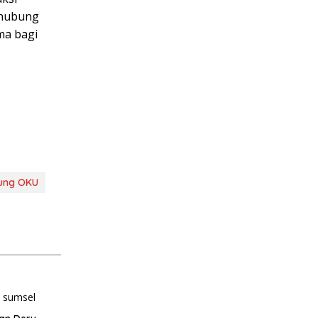
ghubung
ma bagi
ung OKU