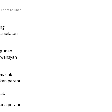
 Cepat Keluhan
ung
a Selatan
angunan
ilwansyah
rmasuk
akan perahu
at.
pada perahu