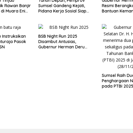
 Tinjau
Tahun Depan, Pemprov
Gubernur Herm
ik Rawan Banjir
Sumsel Gandeng Kejati,
Resmi Berangk
 di Muara Enim,
Pidana Kerja Sosial Siap
Bantuan Keman
t Antusias
Diterapkan
Provinsi Terda
Bencana Sumat
 Instruksikan
BSB Night Run 2025
turaja Pasok
Disambut Antusias,
PSN
Gubernur Herman Deru
Dorong Jadi Agenda
Tahunan
Sumsel Raih Du
Penghargaan N
pada PTBI 2025
TP2DD Terbaik