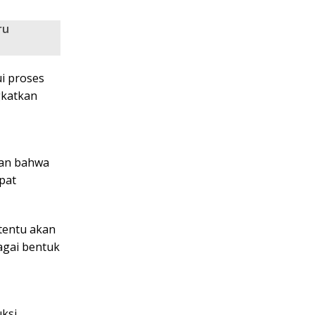
ru
i proses
gkatkan
kan bahwa
pat
 tentu akan
agai bentuk
ksi