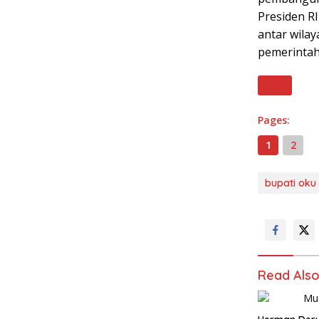
Presiden R
antar wila
pemerintah
Next
Pages:
1
2
bupati oku
Read Als