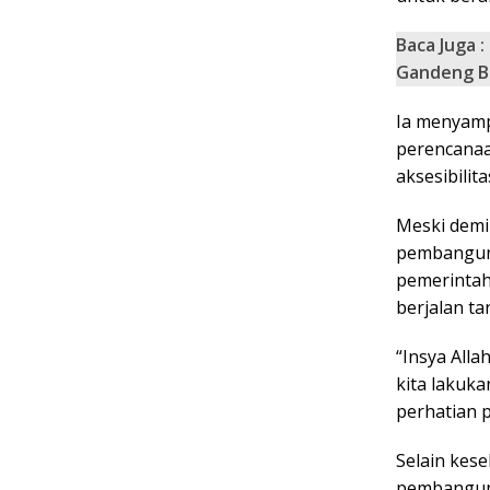
Baca Juga :
Gandeng B
Ia menyamp
perencanaa
aksesibilita
Meski demi
pembangun
pemerintah
berjalan t
“Insya Alla
kita lakuk
perhatian 
Selain kes
pembanguna