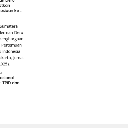
an Deru
atkan
usiaan ke 3
mpak
era
a
asional
: TPID dan
 Sumatera