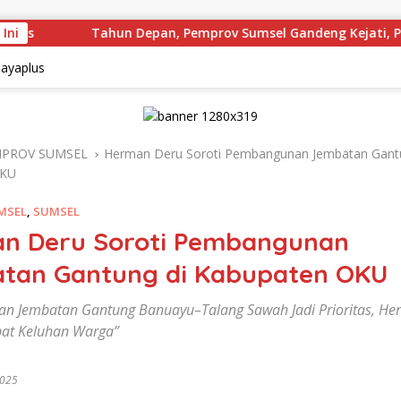
 Ini
Tahun Depan, Pemprov Sumsel Gandeng Kejati, Pidana 
PROV SUMSEL
Herman Deru Soroti Pembangunan Jembatan Gant
OKU
MSEL
,
SUMSEL
n Deru Soroti Pembangunan
tan Gantung di Kabupaten OKU
n Jembatan Gantung Banuayu–Talang Sawah Jadi Prioritas, He
pat Keluhan Warga”
2025