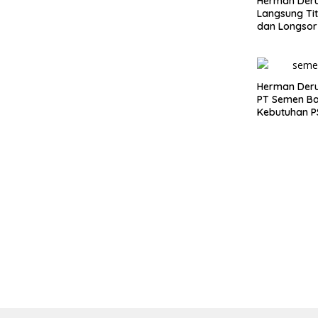
Herman Deru
Langsung Tit
dan Longsor
Warga Sambu
Herman Deru
PT Semen Ba
Kebutuhan 