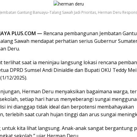
embatan Gantung Banuayu–Talang Sawah Jadi Prioritas, Herman Deru Respons
IJAYA PLUS.COM —
Rencana pembangunan Jembatan Gant
lang Sawah mendapat perhatian serius Gubernur Sumater
man Deru.
ut terlihat saat ia meninjau langsung lokasi rencana pemb
tua DPRD Sumsel Andi Dinialdie dan Bupati OKU Teddy Me
(1/12/2025).
kunjungan, Herman Deru menyaksikan bagaimana warga, te
sekolah, setiap hari harus menyeberangi sungai menggun
disi ini dianggap tidak ideal dan berpotensi membahayakan
, terlebih saat curah hujan tinggi dan arus sungai meningk
ng untuk kita lihat langsung. Anak-anak sangat bergantung 
ngkat sekolah,” ujar Herman Deru.