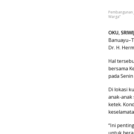
Pembangunan J
Warga”
OKU, SRIW
Banuayu–Ta
Dr. H. Her
Hal terseb
bersama Ke
pada Senin 
Di lokasi 
anak-anak 
ketek. Kon
keselamatan
“Ini penti
untuk bera