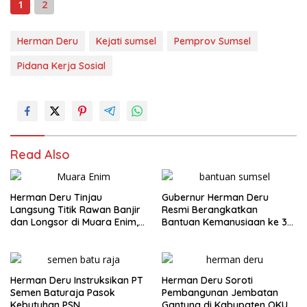
1
2
Herman Deru
Kejati sumsel
Pemprov Sumsel
Pidana Kerja Sosial
Read Also
Herman Deru Tinjau
Gubernur Herman Deru
Langsung Titik Rawan Banjir
Resmi Berangkatkan
dan Longsor di Muara Enim,
Bantuan Kemanusiaan ke 3
Warga Sambut Antusias
Provinsi Terdampak Bencana
Sumatera
Herman Deru Instruksikan PT
Herman Deru Soroti
Semen Baturaja Pasok
Pembangunan Jembatan
Kebutuhan PSN
Gantung di Kabupaten OKU