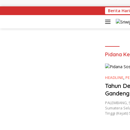
Skip to content
Berita Hari
Pidana Ke
HEADLINE
,
P
Tahun D
Gandeng 
Siap Dit
PALEMBANG, S
Sumatera Sel
Tinggi (Kejati