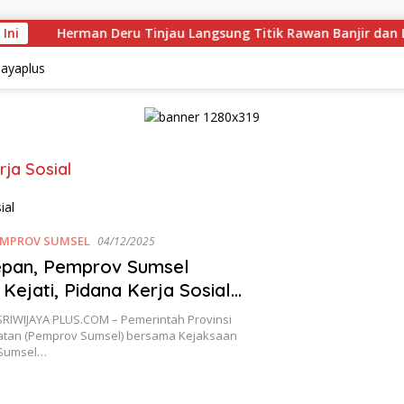
 Ini
Herman Deru Tinjau Langsung Titik Rawan Banjir dan Lo
rja Sosial
EMPROV SUMSEL
04/12/2025
epan, Pemprov Sumsel
Kejati, Pidana Kerja Sosial
erapkan
RIWIJAYA PLUS.COM – Pemerintah Provinsi
atan (Pemprov Sumsel) bersama Kejaksaan
) Sumsel…