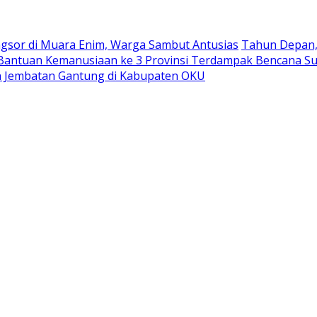
ngsor di Muara Enim, Warga Sambut Antusias
Tahun Depan, 
antuan Kemanusiaan ke 3 Provinsi Terdampak Bencana S
 Jembatan Gantung di Kabupaten OKU