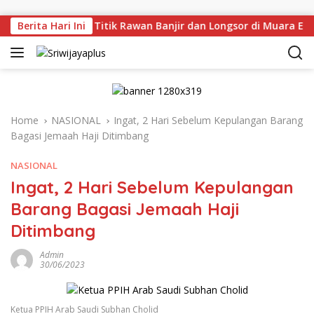
Skip to content
injau Langsung Titik Rawan Banjir dan Longsor di Muara Enim
Berita Hari Ini
Home
NASIONAL
Ingat, 2 Hari Sebelum Kepulangan Barang
Bagasi Jemaah Haji Ditimbang
NASIONAL
Ingat, 2 Hari Sebelum Kepulangan
Barang Bagasi Jemaah Haji
Ditimbang
Admin
30/06/2023
Ketua PPIH Arab Saudi Subhan Cholid