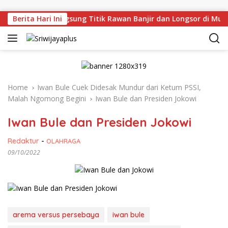
Skip to content
Deru Tinjau Langsung Titik Rawan Banjir dan Longsor di Muar
Berita Hari Ini
Home
Iwan Bule Cuek Didesak Mundur dari Ketum PSSI,
Malah Ngomong Begini
Iwan Bule dan Presiden Jokowi
Iwan Bule dan Presiden Jokowi
Redaktur
-
OLAHRAGA
09/10/2022
arema versus persebaya
iwan bule