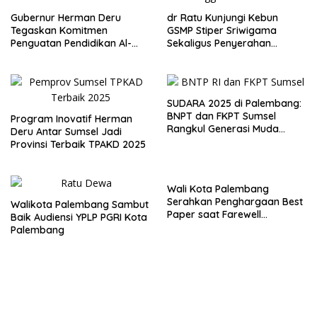
Gubernur Herman Deru
dr Ratu Kunjungi Kebun
Tegaskan Komitmen
GSMP Stiper Sriwigama
Penguatan Pendidikan Al-
Sekaligus Penyerahan
Qur’an di Harlah ke-2 JMQH
Beasiswa KIP
Sumsel
SUDARA 2025 di Palembang:
BNPT dan FKPT Sumsel
Program Inovatif Herman
Rangkul Generasi Muda
Deru Antar Sumsel Jadi
Bentengi Diri Lewat Budaya
Provinsi Terbaik TPAKD 2025
dan Toleransi
Wali Kota Palembang
Serahkan Penghargaan Best
Walikota Palembang Sambut
Paper saat Farewell
Baik Audiensi YPLP PGRI Kota
bersama MIICEMA dan SEABC
Palembang