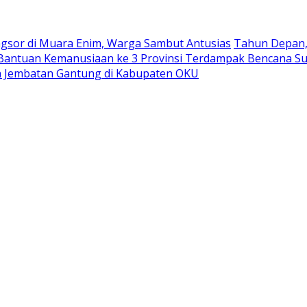
ngsor di Muara Enim, Warga Sambut Antusias
Tahun Depan, 
antuan Kemanusiaan ke 3 Provinsi Terdampak Bencana S
 Jembatan Gantung di Kabupaten OKU