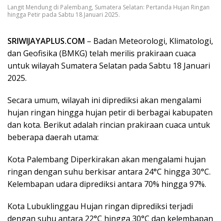
Langit Mendung di Palembang, Sumatera Selatan: Pertanda Hujan Ringan
hingga Petir pada Sabtu 18 Januari 2025.
SRIWIJAYAPLUS.COM
– Badan Meteorologi, Klimatologi,
dan Geofisika (BMKG) telah merilis prakiraan cuaca
untuk wilayah Sumatera Selatan pada Sabtu 18 Januari
2025.
Secara umum, wilayah ini diprediksi akan mengalami
hujan ringan hingga hujan petir di berbagai kabupaten
dan kota. Berikut adalah rincian prakiraan cuaca untuk
beberapa daerah utama:
Kota Palembang Diperkirakan akan mengalami hujan
ringan dengan suhu berkisar antara 24°C hingga 30°C.
Kelembapan udara diprediksi antara 70% hingga 97%.
Kota Lubuklinggau Hujan ringan diprediksi terjadi
dengan suhu antara 22°C hingga 30°C dan kelembapan