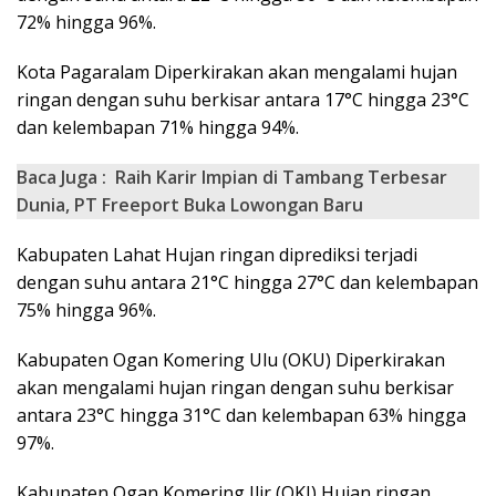
72% hingga 96%.
Kota Pagaralam Diperkirakan akan mengalami hujan
ringan dengan suhu berkisar antara 17°C hingga 23°C
dan kelembapan 71% hingga 94%.
Baca Juga :
Raih Karir Impian di Tambang Terbesar
Dunia, PT Freeport Buka Lowongan Baru
Kabupaten Lahat Hujan ringan diprediksi terjadi
dengan suhu antara 21°C hingga 27°C dan kelembapan
75% hingga 96%.
Kabupaten Ogan Komering Ulu (OKU) Diperkirakan
akan mengalami hujan ringan dengan suhu berkisar
antara 23°C hingga 31°C dan kelembapan 63% hingga
97%.
Kabupaten Ogan Komering Ilir (OKI) Hujan ringan