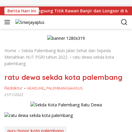
Skip to content
n Deru Tinjau Langsung Titik Rawan Banjir dan Longsor di Mu
Berita Hari Ini
Home
Sekda Palembang Ikuti Jalan Sehat dan Sepeda
Meriahkan HUT PGRI tahun 2022
ratu dewa sekda kota
palembang
ratu dewa sekda kota palembang
Redaktur
-
HEADLINE
,
PALEMBANG&KASUS
27/11/2022
guru honor kota palembang