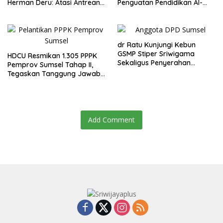
Herman Deru: Atasi Antrean
Penguatan Pendidikan Al-
dan Macet
Qur’an di Harlah ke-2 JMQH
Sumsel
dr Ratu Kunjungi Kebun
GSMP Stiper Sriwigama
HDCU Resmikan 1.305 PPPK
Sekaligus Penyerahan
Pemprov Sumsel Tahap II,
Beasiswa KIP
Tegaskan Tanggung Jawab
dan Kerja Keras
Add Comment