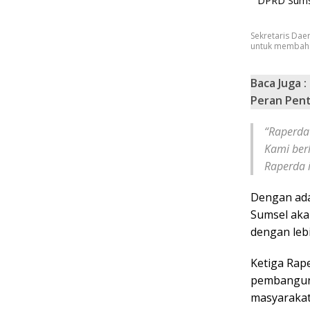
Sekretaris Dae
untuk membaha
Baca Juga :
Peran Pent
“Raperda
Kami ber
Raperda i
Dengan ada
Sumsel ak
dengan lebi
Ketiga Rap
pembanguna
masyarakat