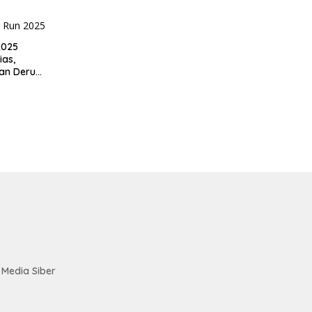
era
2025
ias,
an Deru
genda
Media Siber