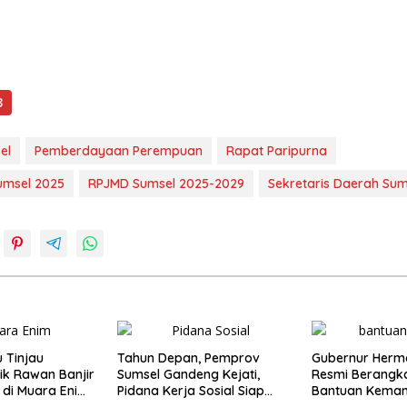
3
el
Pemberdayaan Perempuan
Rapat Paripurna
umsel 2025
RPJMD Sumsel 2025-2029
Sekretaris Daerah Sum
o
 Tinjau
Tahun Depan, Pemprov
Gubernur Herm
ik Rawan Banjir
Sumsel Gandeng Kejati,
Resmi Berangk
 di Muara Enim,
Pidana Kerja Sosial Siap
Bantuan Keman
t Antusias
Diterapkan
Provinsi Terda