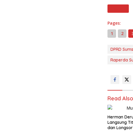
Previous
Pages:
1
2
DPRD Sums
Raperda S
Read Als
Herman Deru
Langsung Tit
dan Longsor
Warga Sambu