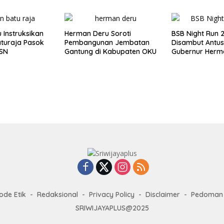
Bencana Sumat
 Instruksikan
Herman Deru Soroti
BSB Night Run 
turaja Pasok
Pembangunan Jembatan
Disambut Antus
PSN
Gantung di Kabupaten OKU
Gubernur Herm
Dorong Jadi A
Tahunan
ode Etik
Redaksional
Privacy Policy
Disclaimer
Pedoman 
SRIWIJAYAPLUS@2025