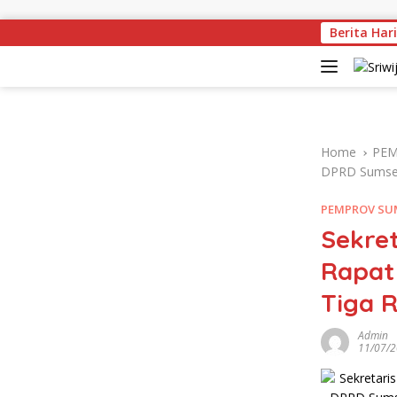
Skip to content
Berita Hari
Herma
Home
PEM
DPRD Sumsel
PEMPROV SU
Sekret
Rapat
Tiga 
Admin
11/07/