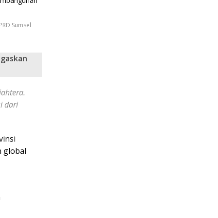
DPRD Sumsel
egaskan
jahtera.
 dari
vinsi
 global
h