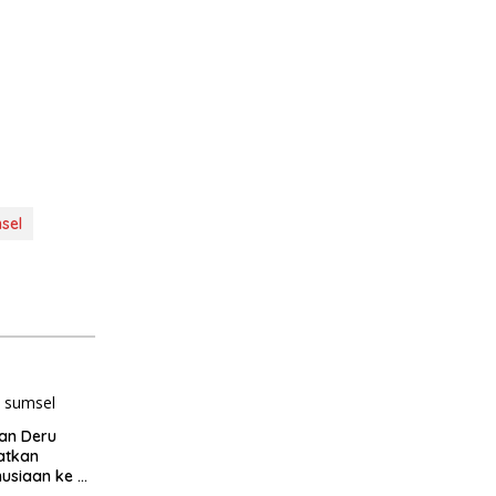
sel
an Deru
atkan
usiaan ke 3
mpak