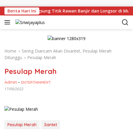
Skip to content
Deru Tinjau Langsung Titik Rawan Banjir dan Longsor di Muar
Berita Hari Ini
Home
Sering Diancam Akan Disantet, Pesulap Merah:
Ditunggu
Pesulap Merah
Pesulap Merah
Admin
-
ENTERTAINMENT
17/08/2022
Pesulap Merah
Santet