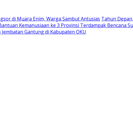
ngsor di Muara Enim, Warga Sambut Antusias
Tahun Depan, 
antuan Kemanusiaan ke 3 Provinsi Terdampak Bencana S
 Jembatan Gantung di Kabupaten OKU