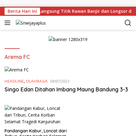
Skip to content
man Deru Tinjau Langsung Titik Rawan Banjir dan Longsor di 
Berita Hari Ini
Arema FC
HEADLINE
,
OLAHRAGA
08/07/2023
Singo Edan Ditahan Imbang Maung Bandung 3-3
Pandangan Kabur, Loncat dari