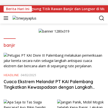
Skip to content
 Deru Tinjau Langsung Titik Rawan Banjir dan Longsor di Mua
Berita Hari Ini
banjir
HEADLINE
04/02/2025
Cuaca Ekstrem Melanda! PT KAI Palembang
Tingkatkan Kewaspadaan dengan Langkah
Mitigasi Bencana demi Keamanan Perjalanan
Kereta Api