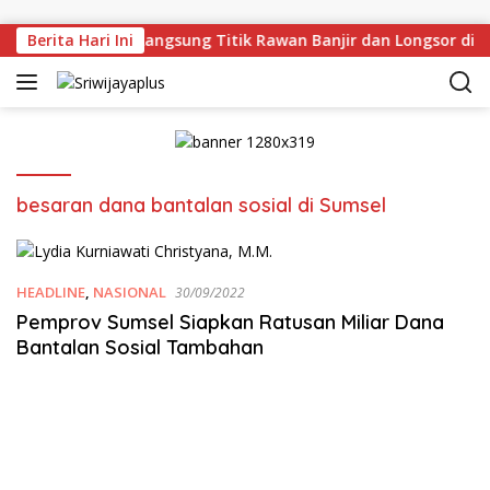
Skip to content
man Deru Tinjau Langsung Titik Rawan Banjir dan Longsor di 
Berita Hari Ini
besaran dana bantalan sosial di Sumsel
HEADLINE
,
NASIONAL
30/09/2022
Pemprov Sumsel Siapkan Ratusan Miliar Dana
Bantalan Sosial Tambahan