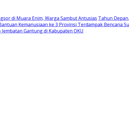
ngsor di Muara Enim, Warga Sambut Antusias
Tahun Depan, 
antuan Kemanusiaan ke 3 Provinsi Terdampak Bencana S
 Jembatan Gantung di Kabupaten OKU