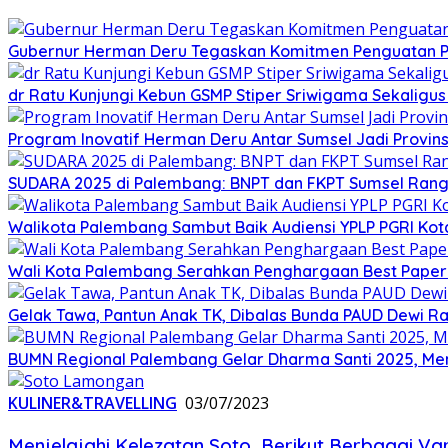
Gubernur Herman Deru Tegaskan Komitmen Penguatan Pe
dr Ratu Kunjungi Kebun GSMP Stiper Sriwigama Sekaligu
Program Inovatif Herman Deru Antar Sumsel Jadi Provins
SUDARA 2025 di Palembang: BNPT dan FKPT Sumsel Rangku
Walikota Palembang Sambut Baik Audiensi YPLP PGRI Ko
Wali Kota Palembang Serahkan Penghargaan Best Paper
Gelak Tawa, Pantun Anak TK, Dibalas Bunda PAUD Dewi 
BUMN Regional Palembang Gelar Dharma Santi 2025, Me
KULINER&TRAVELLING
03/07/2023
Menjelajahi Kelezatan Soto, Berikut Berbagai Va