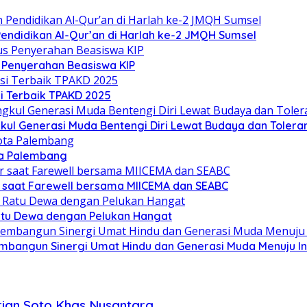
ndidikan Al-Qur’an di Harlah ke-2 JMQH Sumsel
s Penyerahan Beasiswa KIP
i Terbaik TPAKD 2025
l Generasi Muda Bentengi Diri Lewat Budaya dan Toleran
ta Palembang
 saat Farewell bersama MIICEMA dan SEABC
Ratu Dewa dengan Pelukan Hangat
mbangun Sinergi Umat Hindu dan Generasi Muda Menuju I
rian Soto Khas Nusantara