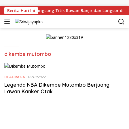
Skip to content
an Deru Tinjau Langsung Titik Rawan Banjir dan Longsor di 
Berita Hari Ini
dikembe mutombo
OLAHRAGA
16/10/2022
Legenda NBA Dikembe Mutombo Berjuang
Lawan Kanker Otak